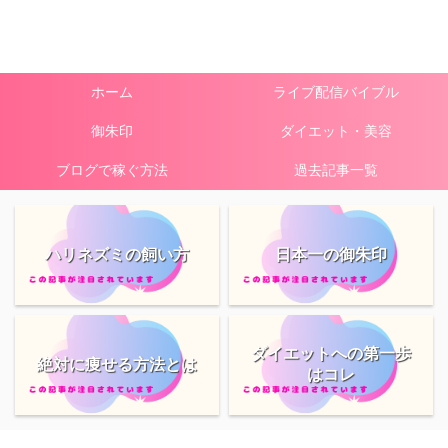
ホーム
ライブ配信バイブル
御朱印
ダイエット・美容
ブログで稼ぐ方法
過去記事一覧
ハリネズミの飼い方
日本一の御朱印
ダイエットへの第一歩
絶対に痩せる方法とは
はコレ