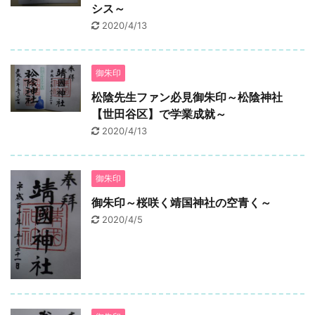
シス～
2020/4/13
御朱印
松陰先生ファン必見御朱印～松陰神社
【世田谷区】で学業成就～
2020/4/13
御朱印
御朱印～桜咲く靖国神社の空青く～
2020/4/5