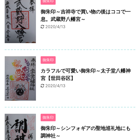
御朱印
御朱印～吉祥寺で買い物の後はココで一
息。武蔵野八幡宮～
2020/4/13
御朱印
カラフルで可愛い御朱印～太子堂八幡神
宮【世田谷区】
2020/4/13
御朱印
御朱印～シンフォギアの聖地巡礼地にも
調神社～