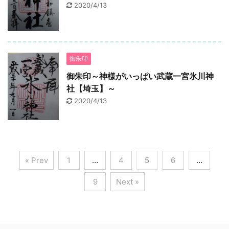
2020/4/13
御朱印
御朱印～神様がいっぱい武蔵一宮氷川神
社【埼玉】～
2020/4/13
« Prev
1
…
4
5
6
…
9
Next »