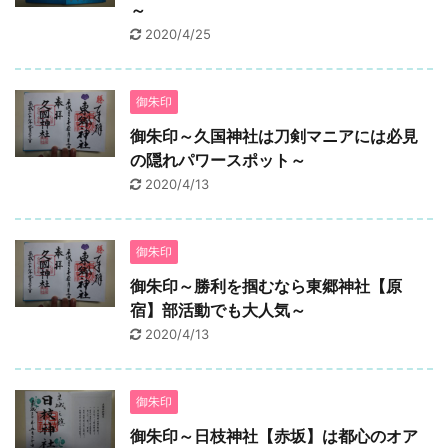
～
2020/4/25
御朱印
御朱印～久国神社は刀剣マニアには必見
の隠れパワースポット～
2020/4/13
御朱印
御朱印～勝利を掴むなら東郷神社【原
宿】部活動でも大人気～
2020/4/13
御朱印
御朱印～日枝神社【赤坂】は都心のオア