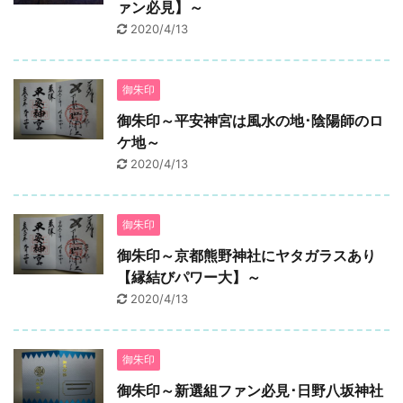
ァン必見】～
2020/4/13
御朱印
御朱印～平安神宮は風水の地･陰陽師のロ
ケ地～
2020/4/13
御朱印
御朱印～京都熊野神社にヤタガラスあり
【縁結びパワー大】～
2020/4/13
御朱印
御朱印～新選組ファン必見･日野八坂神社