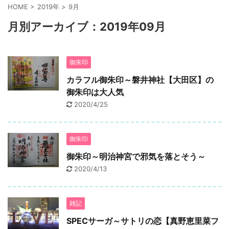
HOME
>
2019年
>
9月
月別アーカイブ：2019年09月
御朱印
カラフル御朱印～磐井神社【大田区】の
御朱印は大人気
2020/4/25
御朱印
御朱印～明治神宮で邪気を落とそう～
2020/4/13
雑記
SPECサーガ～サトリの恋【真野恵里菜フ