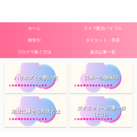
ホーム
ライブ配信バイブル
御朱印
ダイエット・美容
ブログで稼ぐ方法
過去記事一覧
ハリネズミの飼い方
日本一の御朱印
ダイエットへの第一歩
絶対に痩せる方法とは
はコレ