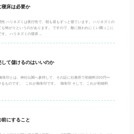
に寝床は必要か
間性 ハリネズミは夜行性で、朝も昼もずっと寝ています。 ハリネズミの
ても怖がりというのがあります。 ですので、敵に狙われにくい隅っこに
。 ハリネズミの寝床 ...
売して儲けるのはいいのか
 御朱印とは、神社仏閣へ参拝して、その証に社務所で初穂料300円〜
けるものです。 これが御朱印です。 御朱印 そして、これが初穂料
の前にすること