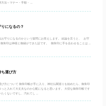
方法～マナー・手順・ ...
守りになるの？
はお守りになるのかという疑問にお答えします。 結論を言うと、 お守
御朱印は神様と御縁ができた証です。 御朱印に手を合わせることは ...
持ち運び方
運び方について 御朱印帳が手に入り、神社仏閣巡りを始めたら、御朱印
ロっと入れて大丈夫なのか心配になると思います。 大切な御朱印帳です
たくないですし、汚れてし ...