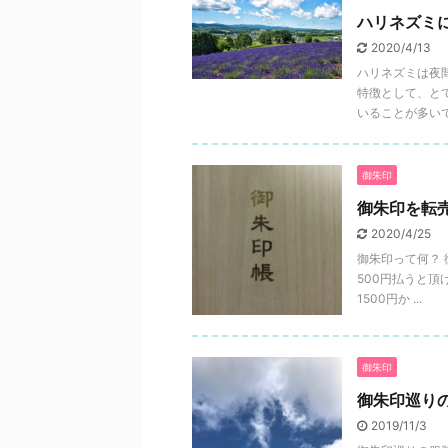
ハリネズミ
2020/4/13
ハリネズミは夜
特徴として、と
いることが多いです
御朱印
御朱印を転
2020/4/25
御朱印って何？
500円払うと頂
1500円か ...
御朱印
御朱印巡り
2019/11/3