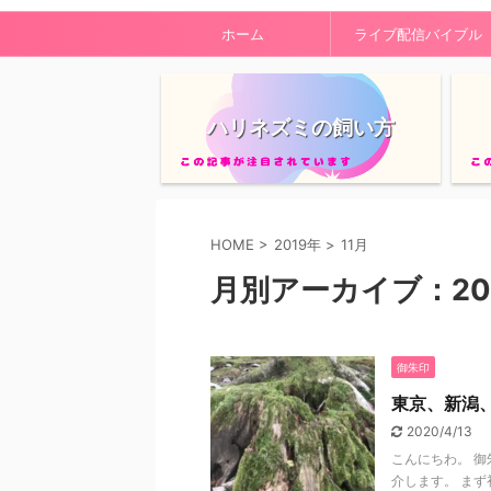
ホーム
ライブ配信バイブル
ハリネズミの飼い方
HOME
>
2019年
>
11月
月別アーカイブ：201
御朱印
東京、新潟
2020/4/13
こんにちわ。 
介します。 ま