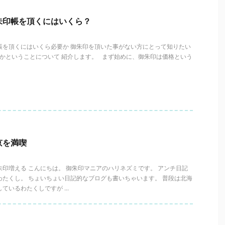
朱印帳を頂くにはいくら？
帳を頂くにはいくら必要か 御朱印を頂いた事がない方にとって知りたい
かということについて 紹介します。 まず始めに、御朱印は価格という
京を満喫
印増える こんにちは。 御朱印マニアのハリネズミです。 アンチ日記
わたくし。 ちょいちょい日記的なブログも書いちゃいます。 普段は北海
ているわたくしですが ...