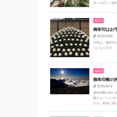
社への正しい参拝
御朱印
御朱印はお
2020/4/25
今回は、御朱印
りになります。 
御朱印
御朱印帳の
2020/4/13
御朱印帳の持ち
帳をカバンにポ
から、粗末に扱い