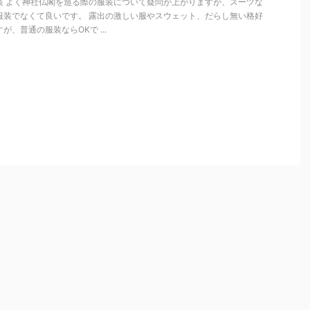
装 よく神社仏閣を巡る際の服装について疑問が上がりますが、スーツな
服装でなくて良いです。 露出の激しい服やスウェット、だらし無い格好
が、普通の服装ならOKで ...