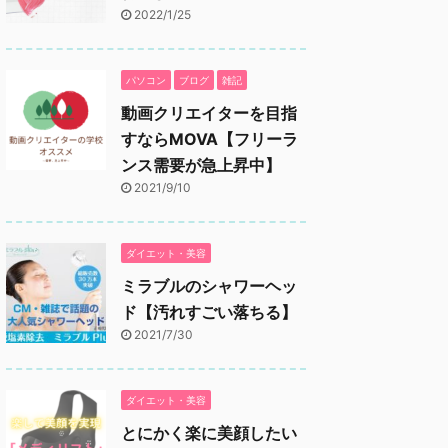
2022/1/25
パソコン
ブログ
雑記
動画クリエイターを目指
すならMOVA【フリーラ
ンス需要が急上昇中】
2021/9/10
ダイエット・美容
ミラブルのシャワーヘッ
ド【汚れすごい落ちる】
2021/7/30
ダイエット・美容
とにかく楽に美顔したい