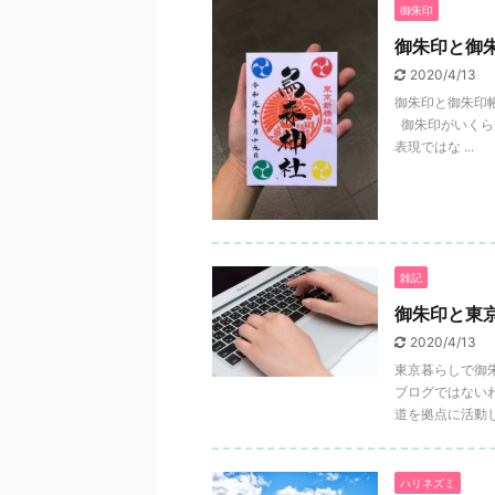
御朱印
御朱印と御
2020/4/13
御朱印と御朱印
御朱印がいくら
表現ではな ...
雑記
御朱印と東
2020/4/13
東京暮らしで御朱
ブログではない
道を拠点に活動し
ハリネズミ