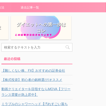
方法
過去記事一覧
ダイエットへの第一歩は
は
コレ
最近の投稿
【難しくない株、FX】おすすめの証券会社
【株式投資】初心者の銘柄選び/オススメ
動画クリエイターを目指すならMOVA【フリー
ランス需要が急上昇中】
ミラブルのシャワーヘッド【汚れすごい落ち