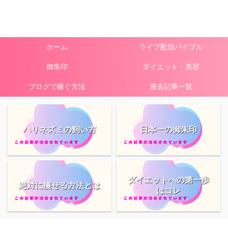
ホーム
ライブ配信バイブル
御朱印
ダイエット・美容
ブログで稼ぐ方法
過去記事一覧
ハリネズミの飼い方
日本一の御朱印
ダイエットへの第一歩
絶対に痩せる方法とは
はコレ