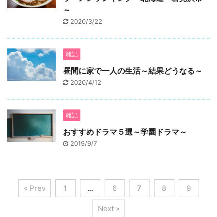
～
2020/3/22
雑記
昼間に家で一人の生活～結果どうなる～
2020/4/12
雑記
おすすめドラマ５選～学園ドラマ～
2019/9/7
« Prev
1
…
6
7
8
9
Next »