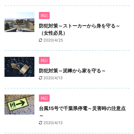
雑記
防犯対策～ストーカーから身を守る～
（女性必見）
2020/4/25
雑記
防犯対策～泥棒から家を守る～
2020/4/13
雑記
台風15号で千葉県停電～災害時の注意点
～
2020/4/13