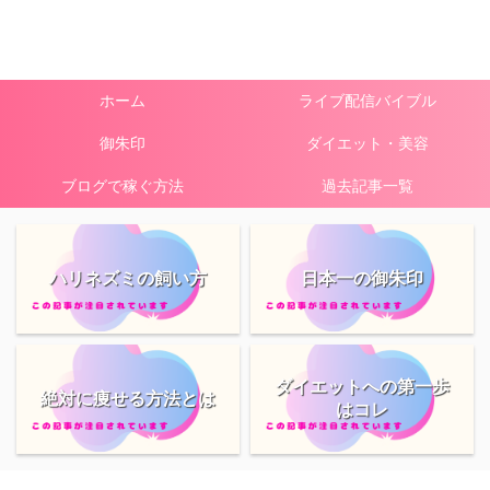
ホーム
ライブ配信バイブル
御朱印
ダイエット・美容
ブログで稼ぐ方法
過去記事一覧
ハリネズミの飼い方
日本一の御朱印
ダイエットへの第一歩
絶対に痩せる方法とは
はコレ