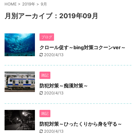
HOME
>
2019年
>
9月
月別アーカイブ：2019年09月
ブログ
クロール促す～bing対策コクーンver～
2020/4/13
雑記
防犯対策～痴漢対策～
2020/4/13
雑記
防犯対策～ひったくりから身を守る～
2020/4/13