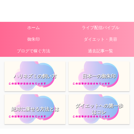
ホーム
ライブ配信バイブル
御朱印
ダイエット・美容
ブログで稼ぐ方法
過去記事一覧
ハリネズミの飼い方
日本一の御朱印
ダイエットへの第一歩
絶対に痩せる方法とは
はコレ