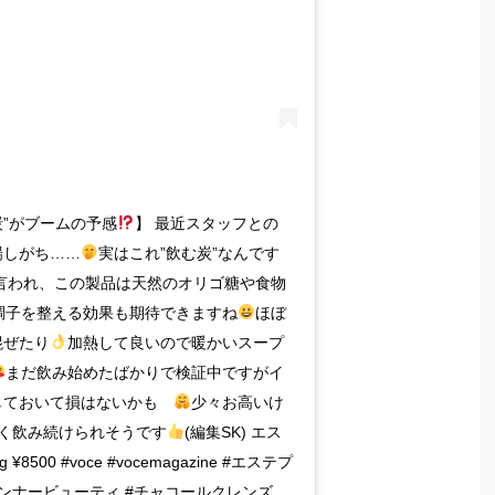
炭”がブームの予感
】 最近スタッフとの
場しがち……
実はこれ”飲む炭”なんです
言われ、この製品は天然のオリゴ糖や食物
調子を整える効果も期待できますね
ほぼ
混ぜたり
加熱して良いので暖かいスープ
まだ飲み始めたばかりで検証中ですがイ
しておいて損はないかも
少々お高いけ
長く飲み続けられそうです
(編集SK) エス
00 #voce #vocemagazine #エステプ
インナービューティ #チャコールクレンズ