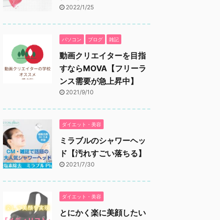
2022/1/25
0日午後9時50分PST
パソコン
ブログ
雑記
動画クリエイターを目指
すならMOVA【フリーラ
ンス需要が急上昇中】
2021/9/10
ダイエット・美容
ミラブルのシャワーヘッ
ド【汚れすごい落ちる】
2021/7/30
ダイエット・美容
とにかく楽に美顔したい