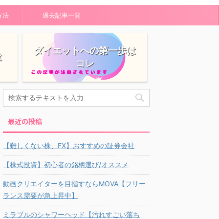
方法
過去記事一覧
ダイエットへの第一歩は
は
コレ
最近の投稿
【難しくない株、FX】おすすめの証券会社
【株式投資】初心者の銘柄選び/オススメ
動画クリエイターを目指すならMOVA【フリー
ランス需要が急上昇中】
ミラブルのシャワーヘッド【汚れすごい落ち