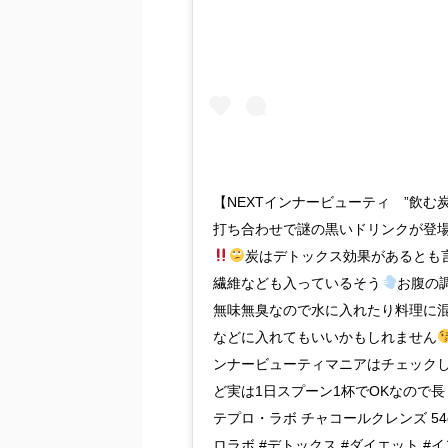
【NEXTインナービューティ ”飲む
打ち合わせで謎の黒いドリンクが登
炭はデトックス効果があるとも
繊維なども入っているそう
お腹の
無味無臭なので水に入れたり料理に
などに入れてもいいかもしれません
ンナービューティマニアはチェック
ど実は1日スプーン1杯でOKなので
テプロ・ラボ チャコールクレンズ 54g ¥85
ロラボ #デトックス #ダイエット #