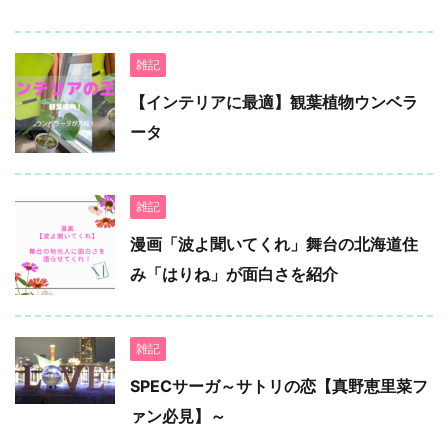
雑記
【インテリアに最適】観葉植物ウンベラ
ータ
雑記
漫画「波よ聞いてくれ」舞台の北海道住
み「はりね」が面白さを紹介
雑記
SPECサーガ～サトリの恋【真野恵里菜フ
ァン必見】～