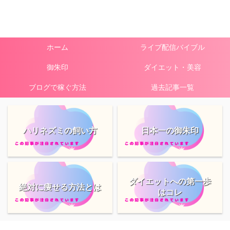
ホーム
ライブ配信バイブル
御朱印
ダイエット・美容
ブログで稼ぐ方法
過去記事一覧
ハリネズミの飼い方
日本一の御朱印
ダイエットへの第一歩
絶対に痩せる方法とは
はコレ