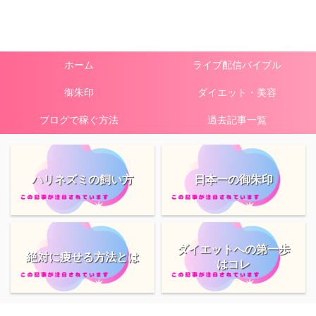
ホーム
ライブ配信バイブル
御朱印
ダイエット・美容
ブログで稼ぐ方法
過去記事一覧
ハリネズミの飼い方
日本一の御朱印
ダイエットへの第一歩
絶対に痩せる方法とは
はコレ