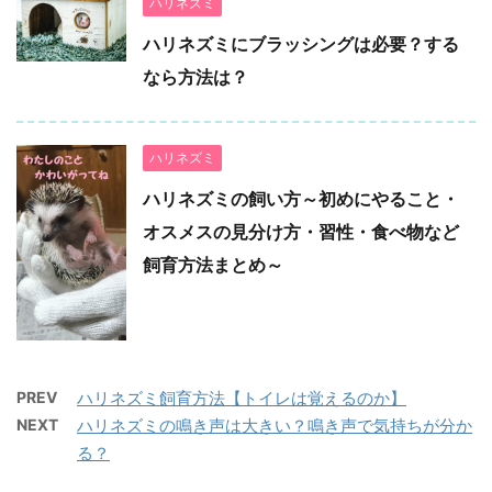
ハリネズミ
ハリネズミにブラッシングは必要？する
なら方法は？
ハリネズミ
ハリネズミの飼い方～初めにやること・
オスメスの見分け方・習性・食べ物など
飼育方法まとめ～
PREV
ハリネズミ飼育方法【トイレは覚えるのか】
NEXT
ハリネズミの鳴き声は大きい？鳴き声で気持ちが分か
る？