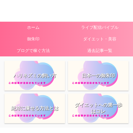
ホーム
ライブ配信バイブル
御朱印
ダイエット・美容
ブログで稼ぐ方法
過去記事一覧
ハリネズミの飼い方
日本一の御朱印
ダイエットへの第一歩
絶対に痩せる方法とは
はコレ