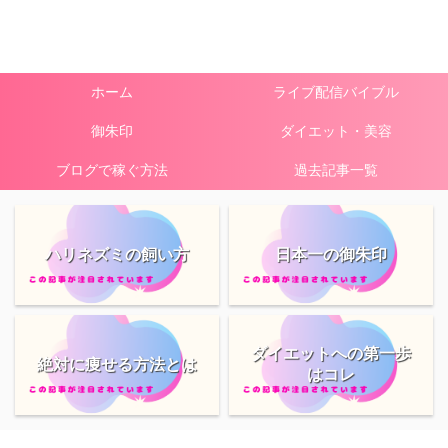
ホーム
ライブ配信バイブル
御朱印
ダイエット・美容
ブログで稼ぐ方法
過去記事一覧
ハリネズミの飼い方
日本一の御朱印
ダイエットへの第一歩
絶対に痩せる方法とは
はコレ