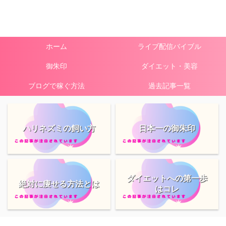
ホーム
ライブ配信バイブル
御朱印
ダイエット・美容
ブログで稼ぐ方法
過去記事一覧
ハリネズミの飼い方
日本一の御朱印
ダイエットへの第一歩
絶対に痩せる方法とは
はコレ