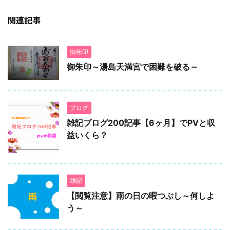
関連記事
御朱印
御朱印～湯島天満宮で困難を破る～
ブログ
雑記ブログ200記事【6ヶ月】でPVと収
益いくら？
雑記
【閲覧注意】雨の日の暇つぶし～何しよ
う～