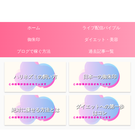
ホーム
ライブ配信バイブル
御朱印
ダイエット・美容
ブログで稼ぐ方法
過去記事一覧
ハリネズミの飼い方
日本一の御朱印
ダイエットへの第一歩
絶対に痩せる方法とは
はコレ