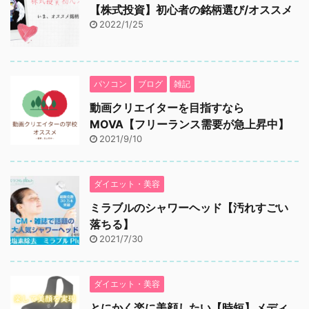
【株式投資】初心者の銘柄選び/オススメ
2022/1/25
パソコン
ブログ
雑記
動画クリエイターを目指すなら
MOVA【フリーランス需要が急上昇中】
2021/9/10
ダイエット・美容
ミラブルのシャワーヘッド【汚れすごい
落ちる】
2021/7/30
ダイエット・美容
とにかく楽に美顔したい【時短】メディ