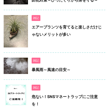
防犯対策～ひったくりから身を守る～
雑記
エアープランツを育てると楽しさだけじ
ゃないメリットが多い
雑記
暴風雨～風速の目安～
雑記
危ない！SNSマネートラップにご注意
を！