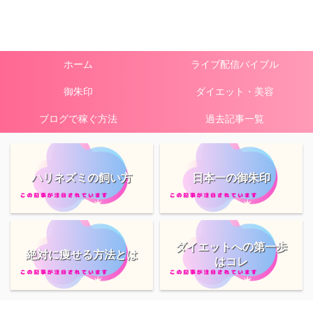
ホーム
ライブ配信バイブル
御朱印
ダイエット・美容
ブログで稼ぐ方法
過去記事一覧
ハリネズミの飼い方
日本一の御朱印
ダイエットへの第一歩
絶対に痩せる方法とは
はコレ