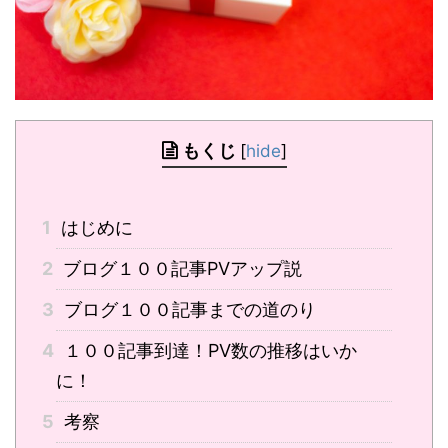
もくじ
[
hide
]
1
はじめに
2
ブログ１００記事PVアップ説
3
ブログ１００記事までの道のり
4
１００記事到達！PV数の推移はいか
に！
5
考察