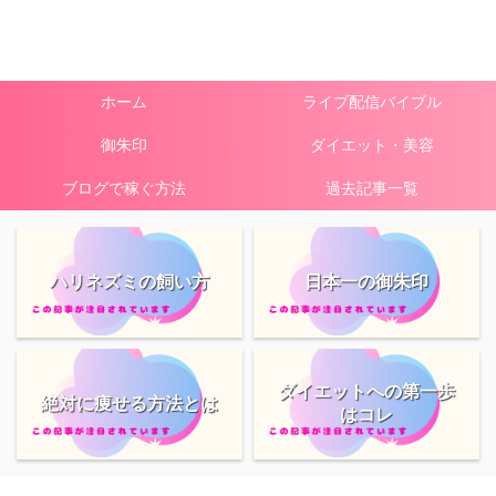
ホーム
ライブ配信バイブル
御朱印
ダイエット・美容
ブログで稼ぐ方法
過去記事一覧
ハリネズミの飼い方
日本一の御朱印
ダイエットへの第一歩
絶対に痩せる方法とは
はコレ