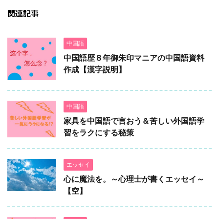
関連記事
中国語
中国語歴８年御朱印マニアの中国語資料
作成【漢字説明】
中国語
家具を中国語で言おう＆苦しい外国語学
習をラクにする秘策
エッセイ
心に魔法を。～心理士が書くエッセイ～
【空】