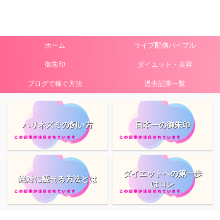
ホーム
ライブ配信バイブル
御朱印
ダイエット・美容
ブログで稼ぐ方法
過去記事一覧
ハリネズミの飼い方
日本一の御朱印
ダイエットへの第一歩
絶対に痩せる方法とは
はコレ