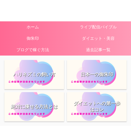
ホーム
ライブ配信バイブル
御朱印
ダイエット・美容
ブログで稼ぐ方法
過去記事一覧
ハリネズミの飼い方
日本一の御朱印
ダイエットへの第一歩
絶対に痩せる方法とは
はコレ