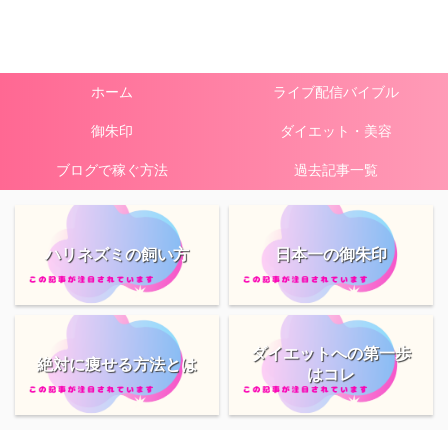
ホーム
ライブ配信バイブル
御朱印
ダイエット・美容
ブログで稼ぐ方法
過去記事一覧
ハリネズミの飼い方
日本一の御朱印
ダイエットへの第一歩
絶対に痩せる方法とは
はコレ