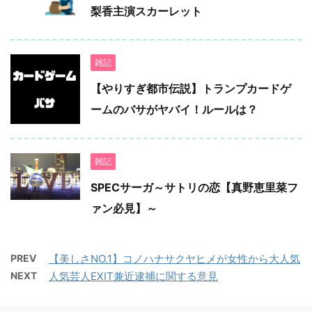
梨香主演スカーレット
雑記
【やりすぎ都市伝説】トランプカードゲ
ームのバサがヤバイ！ルールは？
雑記
SPECサーガ～サトリの恋【真野恵里菜フ
ァン必見】～
PREV
【美しさNO.1】コノハナサクヤヒメが女性から大人気
NEXT
人気芸人EXIT兼近逮捕に関する意見