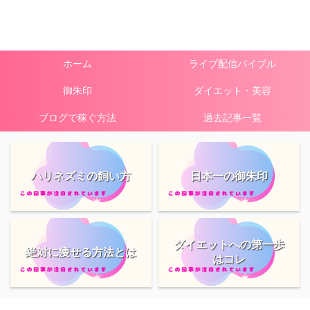
ホーム
ライブ配信バイブル
御朱印
ダイエット・美容
ブログで稼ぐ方法
過去記事一覧
ハリネズミの飼い方
日本一の御朱印
ダイエットへの第一歩
絶対に痩せる方法とは
はコレ