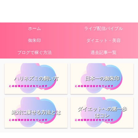
ホーム
ライブ配信バイブル
御朱印
ダイエット・美容
ブログで稼ぐ方法
過去記事一覧
ハリネズミの飼い方
日本一の御朱印
ダイエットへの第一歩
絶対に痩せる方法とは
はコレ