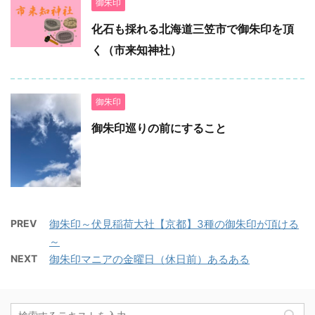
御朱印
化石も採れる北海道三笠市で御朱印を頂
く（市来知神社）
御朱印
御朱印巡りの前にすること
PREV
御朱印～伏見稲荷大社【京都】3種の御朱印が頂ける
～
NEXT
御朱印マニアの金曜日（休日前）あるある