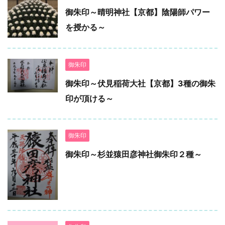
御朱印～晴明神社【京都】陰陽師パワー
を授かる～
御朱印
御朱印～伏見稲荷大社【京都】3種の御朱
印が頂ける～
御朱印
御朱印～杉並猿田彦神社御朱印２種～