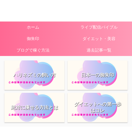
ホーム
ライブ配信バイブル
御朱印
ダイエット・美容
ブログで稼ぐ方法
過去記事一覧
ハリネズミの飼い方
日本一の御朱印
ダイエットへの第一歩
絶対に痩せる方法とは
はコレ