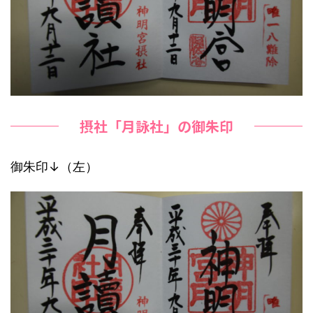
摂社「月詠社」の御朱印
御朱印↓（左）