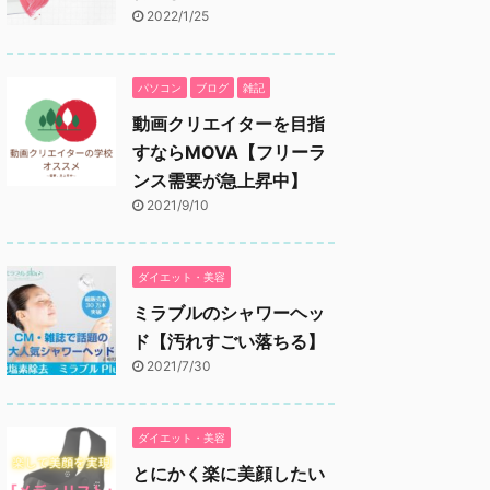
2022/1/25
パソコン
ブログ
雑記
動画クリエイターを目指
すならMOVA【フリーラ
ンス需要が急上昇中】
2021/9/10
ダイエット・美容
ミラブルのシャワーヘッ
ド【汚れすごい落ちる】
2021/7/30
ダイエット・美容
とにかく楽に美顔したい