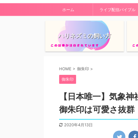
ホーム
ライブ配信バイブル
ハリネズミの飼い方
HOME
>
御朱印
>
御朱印
【日本唯一】気象神
御朱印は可愛さ抜群
2020年4月13日