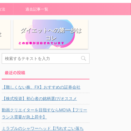
方法
過去記事一覧
ダイエットへの第一歩は
は
コレ
最近の投稿
【難しくない株、FX】おすすめの証券会社
【株式投資】初心者の銘柄選び/オススメ
動画クリエイターを目指すならMOVA【フリー
ランス需要が急上昇中】
ミラブルのシャワーヘッド【汚れすごい落ち