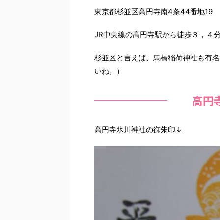
東京都杉並区高円寺南4条44番地19
JR中央線の高円寺駅から徒歩３，４
杉並区と言えば、馬橋稲荷神社も有名
いね。）
高円
高円寺氷川神社の御朱印↓