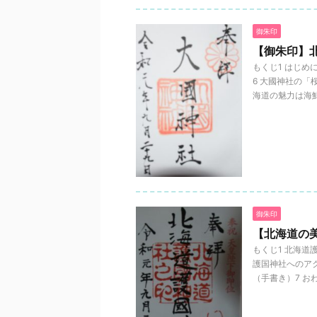
御朱印
【御朱印】
もくじ1 はじめ
6 大國神社の「
海道の魅力は海鮮物
御朱印
【北海道の
もくじ1 北海道
護国神社へのアク
（手書き）7 おわり