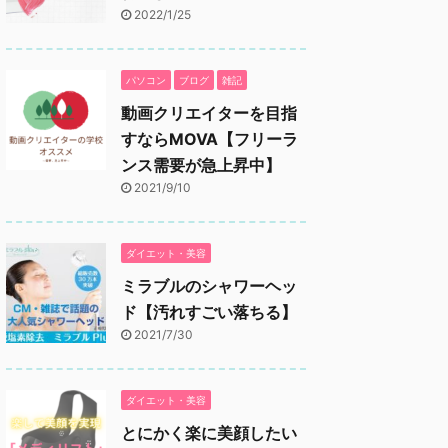
2022/1/25
パソコン
ブログ
雑記
動画クリエイターを目指
すならMOVA【フリーラ
ンス需要が急上昇中】
2021/9/10
ダイエット・美容
ミラブルのシャワーヘッ
ド【汚れすごい落ちる】
2021/7/30
ダイエット・美容
とにかく楽に美顔したい