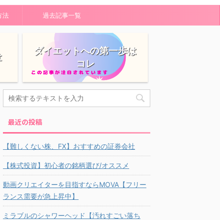
方法
過去記事一覧
ダイエットへの第一歩は
は
コレ
最近の投稿
【難しくない株、FX】おすすめの証券会社
【株式投資】初心者の銘柄選び/オススメ
動画クリエイターを目指すならMOVA【フリー
ランス需要が急上昇中】
ミラブルのシャワーヘッド【汚れすごい落ち