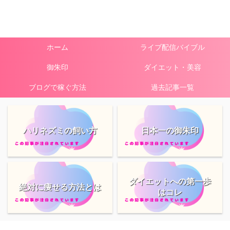
ホーム
ライブ配信バイブル
御朱印
ダイエット・美容
ブログで稼ぐ方法
過去記事一覧
ハリネズミの飼い方
日本一の御朱印
ダイエットへの第一歩
絶対に痩せる方法とは
はコレ