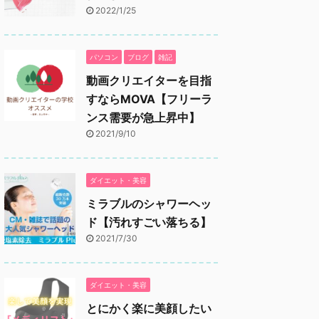
2022/1/25
パソコン
ブログ
雑記
動画クリエイターを目指
すならMOVA【フリーラ
ンス需要が急上昇中】
2021/9/10
ダイエット・美容
ミラブルのシャワーヘッ
ド【汚れすごい落ちる】
2021/7/30
ダイエット・美容
とにかく楽に美顔したい