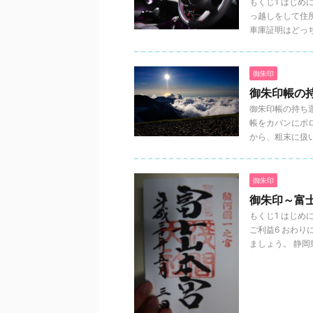
もくじ1 はじめ
っ越しをして住
車庫証明はどっち先
御朱印
御朱印帳の
御朱印帳の持ち
帳をカバンにポ
から、粗末に扱い
御朱印
御朱印～富
もくじ1 はじめ
ご利益6 おわり
ましょう。 静岡県