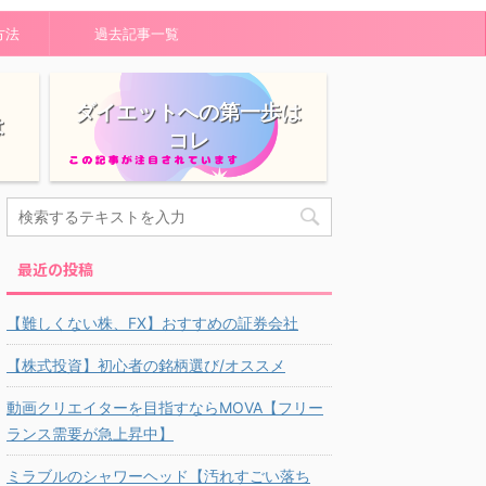
方法
過去記事一覧
ダイエットへの第一歩は
は
コレ
最近の投稿
【難しくない株、FX】おすすめの証券会社
【株式投資】初心者の銘柄選び/オススメ
動画クリエイターを目指すならMOVA【フリー
ランス需要が急上昇中】
ミラブルのシャワーヘッド【汚れすごい落ち