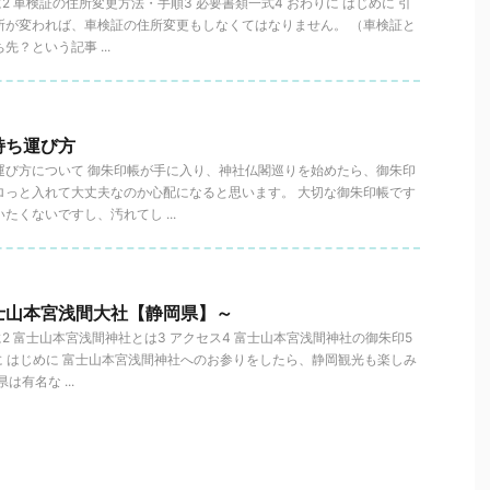
に2 車検証の住所変更方法・手順3 必要書類一式4 おわりに はじめに 引
所が変われば、車検証の住所変更もしなくてはなりません。 （車検証と
？という記事 ...
持ち運び方
運び方について 御朱印帳が手に入り、神社仏閣巡りを始めたら、御朱印
ロっと入れて大丈夫なのか心配になると思います。 大切な御朱印帳です
たくないですし、汚れてし ...
士山本宮浅間大社【静岡県】～
に2 富士山本宮浅間神社とは3 アクセス4 富士山本宮浅間神社の御朱印5
に はじめに 富士山本宮浅間神社へのお参りをしたら、静岡観光も楽しみ
は有名な ...