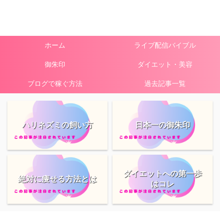
ホーム
ライブ配信バイブル
御朱印
ダイエット・美容
ブログで稼ぐ方法
過去記事一覧
ハリネズミの飼い方
日本一の御朱印
ダイエットへの第一歩
絶対に痩せる方法とは
はコレ