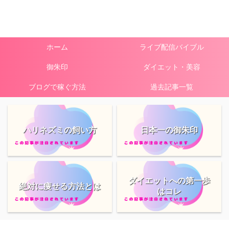
ホーム
ライブ配信バイブル
御朱印
ダイエット・美容
ブログで稼ぐ方法
過去記事一覧
ハリネズミの飼い方
日本一の御朱印
ダイエットへの第一歩
絶対に痩せる方法とは
はコレ