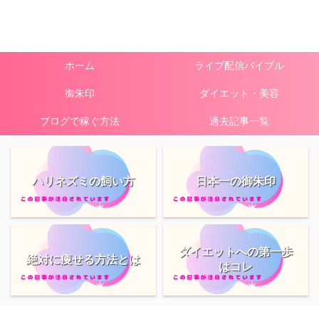
ホーム
ライブ配信バイブル
御朱印
ダイエット・美容
ブログで稼ぐ方法
過去記事一覧
ハリネズミの飼い方
日本一の御朱印
ダイエットへの第一歩
絶対に痩せる方法とは
はコレ