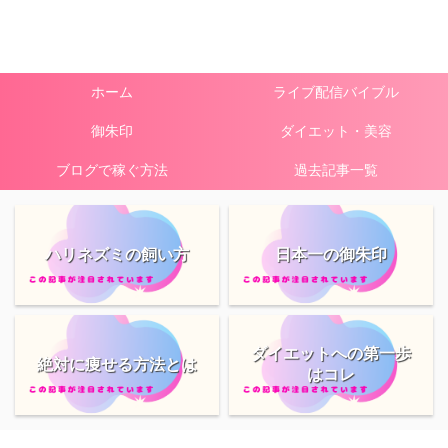
ホーム
ライブ配信バイブル
御朱印
ダイエット・美容
ブログで稼ぐ方法
過去記事一覧
ハリネズミの飼い方
日本一の御朱印
ダイエットへの第一歩
絶対に痩せる方法とは
はコレ