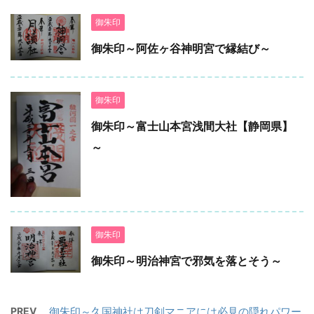
御朱印
御朱印～阿佐ヶ谷神明宮で縁結び～
御朱印
御朱印～富士山本宮浅間大社【静岡県】
～
御朱印
御朱印～明治神宮で邪気を落とそう～
PREV
御朱印～久国神社は刀剣マニアには必見の隠れパワー