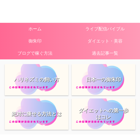
ホーム
ライブ配信バイブル
御朱印
ダイエット・美容
ブログで稼ぐ方法
過去記事一覧
ハリネズミの飼い方
日本一の御朱印
ダイエットへの第一歩
絶対に痩せる方法とは
はコレ