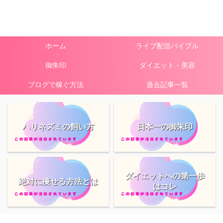
ホーム
ライブ配信バイブル
御朱印
ダイエット・美容
ブログで稼ぐ方法
過去記事一覧
ハリネズミの飼い方
日本一の御朱印
ダイエットへの第一歩
絶対に痩せる方法とは
はコレ