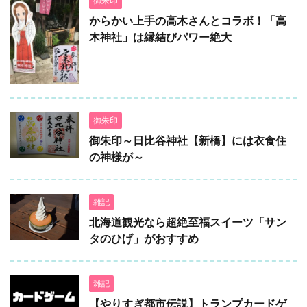
御朱印
からかい上手の高木さんとコラボ！「高
木神社」は縁結びパワー絶大
御朱印
御朱印～日比谷神社【新橋】には衣食住
の神様が～
雑記
北海道観光なら超絶至福スイーツ「サン
タのひげ」がおすすめ
雑記
【やりすぎ都市伝説】トランプカードゲ