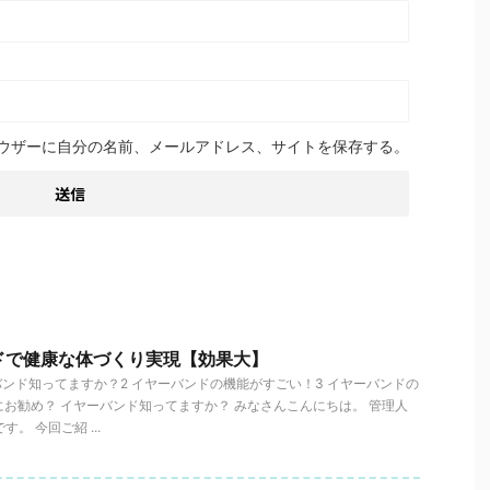
ウザーに自分の名前、メールアドレス、サイトを保存する。
ドで健康な体づくり実現【効果大】
バンド知ってますか？2 イヤーバンドの機能がすごい！3 イヤーバンドの
にお勧め？ イヤーバンド知ってますか？ みなさんこんにちは。 管理人
。 今回ご紹 ...