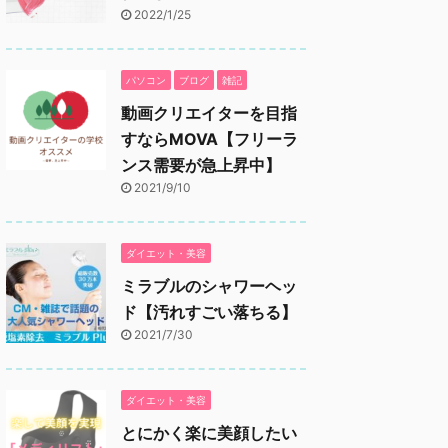
2022/1/25
パソコン
ブログ
雑記
動画クリエイターを目指
すならMOVA【フリーラ
ンス需要が急上昇中】
2021/9/10
ダイエット・美容
ミラブルのシャワーヘッ
ド【汚れすごい落ちる】
2021/7/30
ダイエット・美容
とにかく楽に美顔したい