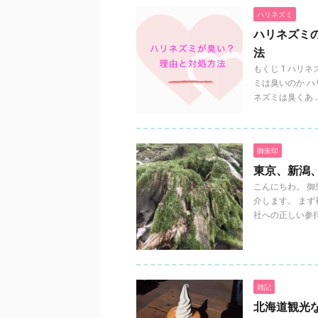
ハリネズミ
ハリネズミ
法
もくじ 1 ハリ
ミは臭いのか 
ネズミは臭くあ ..
御朱印
東京、新潟
こんにちわ。 
介します。 ま
社への正しい参拝
雑記
北海道観光