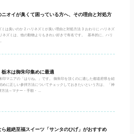
のニオイが臭くて困っている方へ、その理由と対処方
ネズミは臭いのか 2 ハリネズミが臭い理由と対処方法 3 おわりに ハリネズ
ハリネズミは、他の動物よりもきれい好きで有名です。 基本的に、ハリ
.
、栃木は御朱印集めに最適
御朱印マニアの「はりね。」です。 御朱印を頂くのに適した都道府県を紹
ず初めに正しい参拝方法についてチェックしておきたいという方は、 「神
方法～マナー・手順・ ...
なら超絶至福スイーツ「サンタのひげ」がおすすめ