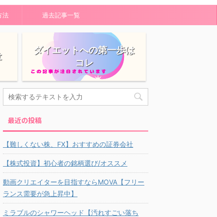
方法
過去記事一覧
ダイエットへの第一歩は
は
コレ
最近の投稿
【難しくない株、FX】おすすめの証券会社
【株式投資】初心者の銘柄選び/オススメ
動画クリエイターを目指すならMOVA【フリー
ランス需要が急上昇中】
ミラブルのシャワーヘッド【汚れすごい落ち