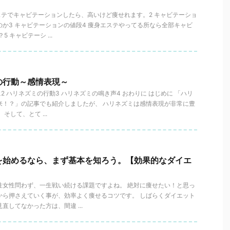
ステでキャビテーションしたら、高いけど痩せれます。2 キャビテーショ
か3 キャビテーションの値段4 痩身エステやってる所なら全部キャビ
5 キャビテーシ ...
の行動～感情表現～
に2 ハリネズミの行動3 ハリネズミの鳴き声4 おわりに はじめに 「ハリ
来！？」の記事でも紹介しましたが、 ハリネズミは感情表現が非常に豊
そして、とて ...
を始めるなら、まず基本を知ろう。【効果的なダイエ
】
性女性問わず、一生戦い続ける課題ですよね。 絶対に痩せたい！と思っ
から押さえていく事が、効率よく痩せるコツです。 しばらくダイエット
直してなかった方は、間違 ...