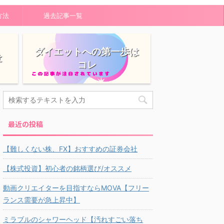
方法
過去記事一覧
ダイエットへの第一歩は
は
コレ
最近の投稿
【難しくない株、FX】おすすめの証券会社
【株式投資】初心者の銘柄選び/オススメ
動画クリエイターを目指すならMOVA【フリー
ランス需要が急上昇中】
ミラブルのシャワーヘッド【汚れすごい落ち