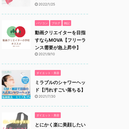
2022/1/25
パソコン
ブログ
雑記
動画クリエイターを目指
すならMOVA【フリーラ
ンス需要が急上昇中】
2021/9/10
ダイエット・美容
ミラブルのシャワーヘッ
ド【汚れすごい落ちる】
2021/7/30
ダイエット・美容
とにかく楽に美顔したい