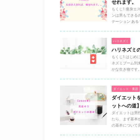
せれます。
もくじ1 痩身エ
ンは男もできるの
テーション ある？
ハリネズミ
ハリネズミ
もくじ1 はじめ
ネズミブーム到
かな生き物です。 
ダイエット・美容
ダイエット
ットへの道
ダイエットは男
たら、まず基本
の基本について見