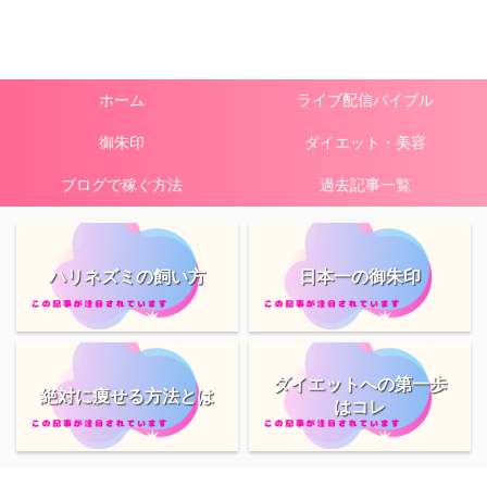
ホーム
ライブ配信バイブル
御朱印
ダイエット・美容
ブログで稼ぐ方法
過去記事一覧
ハリネズミの飼い方
日本一の御朱印
ダイエットへの第一歩
絶対に痩せる方法とは
はコレ