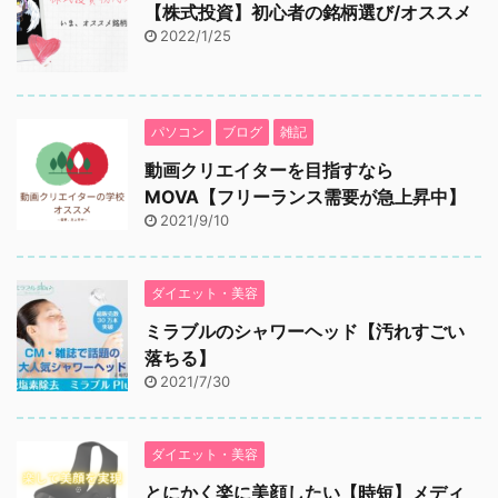
【株式投資】初心者の銘柄選び/オススメ
2022/1/25
パソコン
ブログ
雑記
動画クリエイターを目指すなら
MOVA【フリーランス需要が急上昇中】
2021/9/10
ダイエット・美容
ミラブルのシャワーヘッド【汚れすごい
落ちる】
2021/7/30
ダイエット・美容
とにかく楽に美顔したい【時短】メディ