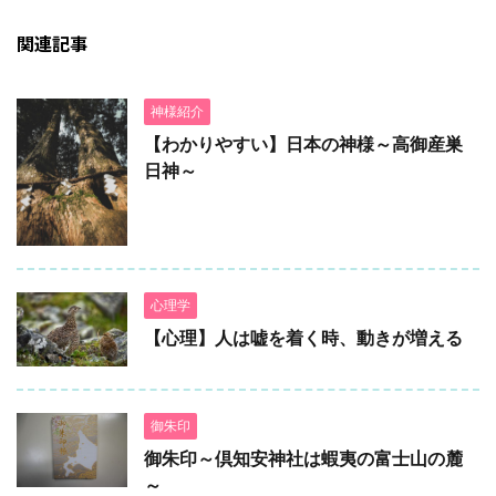
関連記事
神様紹介
【わかりやすい】日本の神様～高御産巣
日神～
心理学
【心理】人は嘘を着く時、動きが増える
御朱印
御朱印～倶知安神社は蝦夷の富士山の麓
～