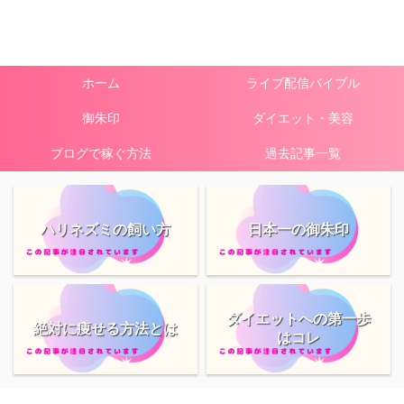
ホーム
ライブ配信バイブル
御朱印
ダイエット・美容
ブログで稼ぐ方法
過去記事一覧
ハリネズミの飼い方
日本一の御朱印
ダイエットへの第一歩
絶対に痩せる方法とは
はコレ