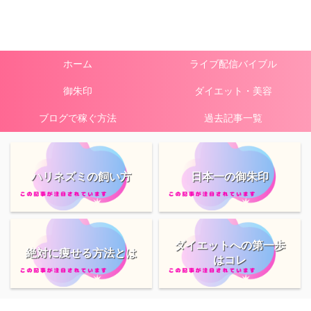
ホーム
ライブ配信バイブル
御朱印
ダイエット・美容
ブログで稼ぐ方法
過去記事一覧
ハリネズミの飼い方
日本一の御朱印
ダイエットへの第一歩
絶対に痩せる方法とは
はコレ