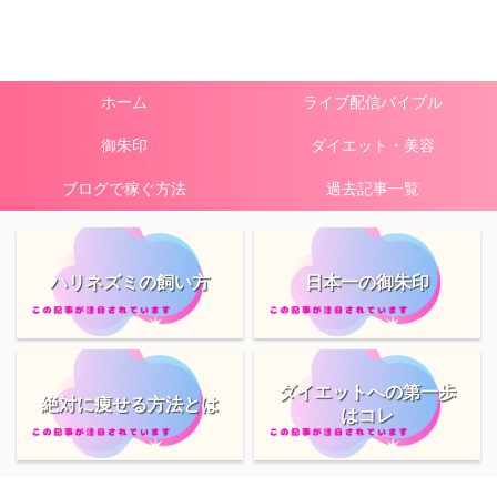
ホーム
ライブ配信バイブル
御朱印
ダイエット・美容
ブログで稼ぐ方法
過去記事一覧
ハリネズミの飼い方
日本一の御朱印
ダイエットへの第一歩
絶対に痩せる方法とは
はコレ