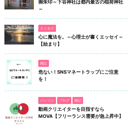
御朱印～下谷神社は都内最古の稲荷神社
～
エッセイ
心に魔法を。～心理士が書くエッセイ～
【始まり】
雑記
危ない！SNSマネートラップにご注意
を！
パソコン
ブログ
雑記
動画クリエイターを目指すなら
MOVA【フリーランス需要が急上昇中】