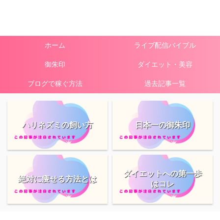
ホーム
ライブ配信バイブル
御朱印
ダイエット・美容
ブログで稼ぐ方法
過去記事一覧
ハリネズミの飼い方
日本一の御朱印
ダイエットへの第一歩
絶対に痩せる方法とは
はコレ