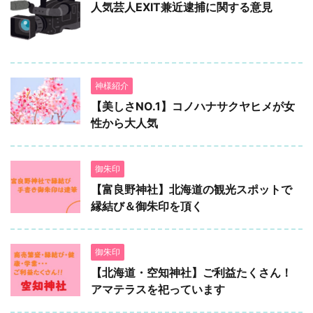
人気芸人EXIT兼近逮捕に関する意見
神様紹介
【美しさNO.1】コノハナサクヤヒメが女
性から大人気
御朱印
【富良野神社】北海道の観光スポットで
縁結び＆御朱印を頂く
御朱印
【北海道・空知神社】ご利益たくさん！
アマテラスを祀っています