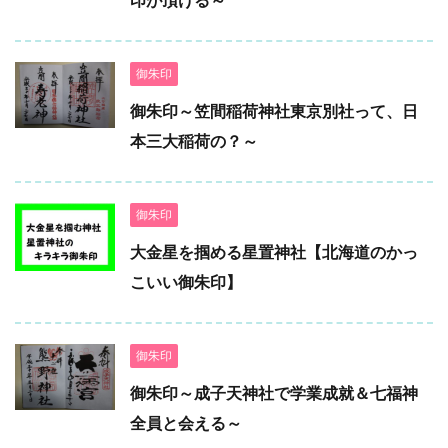
御朱印
御朱印～笠間稲荷神社東京別社って、日
本三大稲荷の？～
御朱印
大金星を掴める星置神社【北海道のかっ
こいい御朱印】
御朱印
御朱印～成子天神社で学業成就＆七福神
全員と会える～