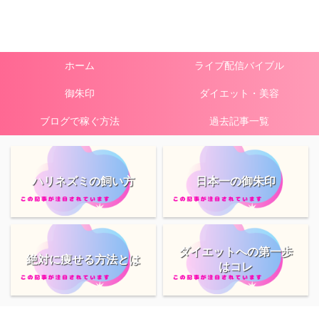
ホーム
ライブ配信バイブル
御朱印
ダイエット・美容
ブログで稼ぐ方法
過去記事一覧
ハリネズミの飼い方
日本一の御朱印
ダイエットへの第一歩
絶対に痩せる方法とは
はコレ