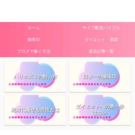
ホーム
ライブ配信バイブル
御朱印
ダイエット・美容
ブログで稼ぐ方法
過去記事一覧
ハリネズミの飼い方
日本一の御朱印
ダイエットへの第一歩
絶対に痩せる方法とは
はコレ