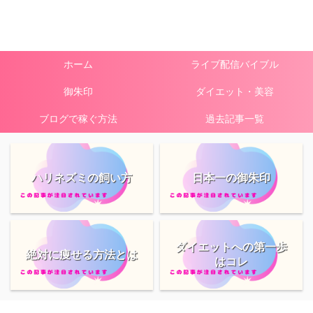
ホーム
ライブ配信バイブル
御朱印
ダイエット・美容
ブログで稼ぐ方法
過去記事一覧
ハリネズミの飼い方
日本一の御朱印
ダイエットへの第一歩
絶対に痩せる方法とは
はコレ