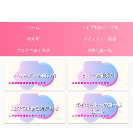
ホーム
ライブ配信バイブル
御朱印
ダイエット・美容
ブログで稼ぐ方法
過去記事一覧
ハリネズミの飼い方
日本一の御朱印
ダイエットへの第一歩
絶対に痩せる方法とは
はコレ