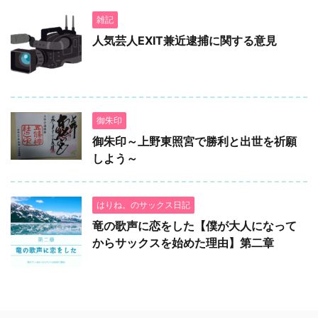
雑記
人気芸人EXIT兼近逮捕に関する意見
御朱印
御朱印～上野東照宮で勝利と出世を祈願
しよう～
はりね。のサックス日記
竜の歌声に恋をした【僕が大人になって
からサックスを始めた理由】第二章