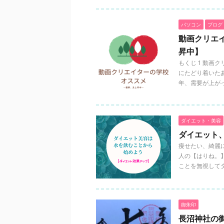
パソコン
ブログ
動画クリエ
昇中】
もくじ 1 動画
にたどり着いた
年、需要が上がって
ダイエット・美容
ダイエット
痩せたい、綺麗
人の【はりね。
ことを無視してダイ
御朱印
長沼神社の