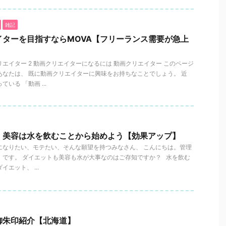
雑記
イターを目指すならMOVA【フリーランス需要が急上
クリエイター 2 動画クリエイターになるには 動画クリエイター このページ
あなたは、 既に動画クリエイターに興味をお持ちなことでしょう。 近
いる 「動画 ...
、美容は水を飲むことから始めよう【効果アップ】
になりたい、モテたい、そんな願望を持つみなさん、 こんにちは。管理
】です。 ダイエットも美容も水が大事なのはご存知ですか？ 水を飲む
エット、 ...
御朱印紹介【北海道】