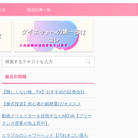
方法
過去記事一覧
ダイエットへの第一歩は
は
コレ
最近の投稿
【難しくない株、FX】おすすめの証券会社
【株式投資】初心者の銘柄選び/オススメ
動画クリエイターを目指すならMOVA【フリー
ランス需要が急上昇中】
ミラブルのシャワーヘッド【汚れすごい落ち