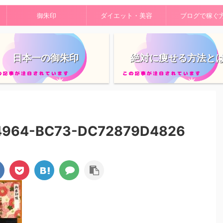
御朱印
ダイエット・美容
ブログで稼ぐ
日本一の御朱印
絶対に痩せる方法と
4964-BC73-DC72879D4826