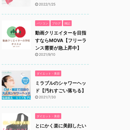
2022/1/25
パソコン
ブログ
雑記
動画クリエイターを目指
すならMOVA【フリーラ
ンス需要が急上昇中】
2021/9/10
ダイエット・美容
ミラブルのシャワーヘッ
ド【汚れすごい落ちる】
2021/7/30
ダイエット・美容
とにかく楽に美顔したい