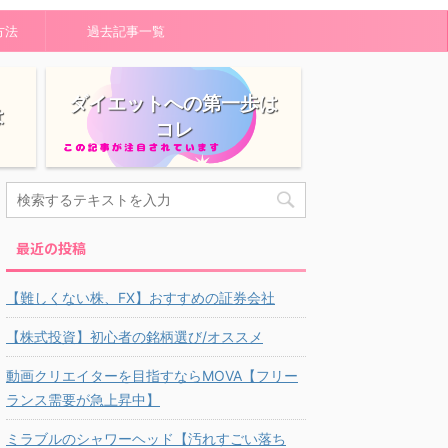
方法
過去記事一覧
ダイエットへの第一歩は
は
コレ
最近の投稿
【難しくない株、FX】おすすめの証券会社
【株式投資】初心者の銘柄選び/オススメ
動画クリエイターを目指すならMOVA【フリー
ランス需要が急上昇中】
ミラブルのシャワーヘッド【汚れすごい落ち