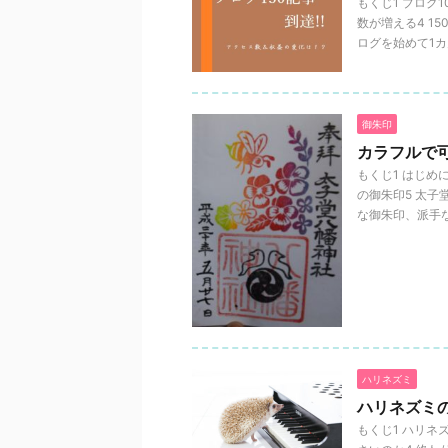
もくじ1 ブログ
数が増える4 1
ログを始めて1カ月 
御朱印
カラフルで
もくじ1 はじめ
の御朱印5 太子
な御朱印、派手な御
ハリネズミ
ハリネズミ
もくじ1 ハリネ