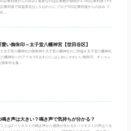
100記事到達からの歩み2 重要なのは記事数か期間か3 150記事到達でPV
50記事到達で収益変化なし5 おわりに ブログ100記事到達からの歩み ブ
...
可愛い御朱印～太子堂八幡神宮【世田谷区】
に2 太子堂八幡神社の御祭神3 太子堂八幡神社のご利益4 太子堂八幡神社
堂八幡神社へのアクセス6 おわりに はじめに かわいい御朱印、オシャレ
朱印を集 ...
の鳴き声は大きい？鳴き声で気持ちが分かる？
ズミとは2 ハリネズミの鳴き声から感情が分かる3 ハリネズミの声はうる