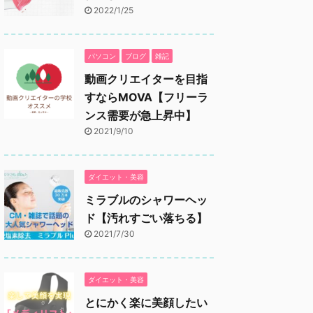
2022/1/25
パソコン
ブログ
雑記
動画クリエイターを目指
すならMOVA【フリーラ
ンス需要が急上昇中】
2021/9/10
ダイエット・美容
ミラブルのシャワーヘッ
ド【汚れすごい落ちる】
2021/7/30
ダイエット・美容
とにかく楽に美顔したい