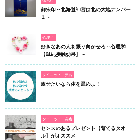
御朱印
御朱印～北海道神宮は北の大地ナンバー
１～
心理学
好きなあの人を振り向かせろ～心理学
【単純接触効果】～
ダイエット・美容
痩せたいなら体を温めよ！
ダイエット・美容
センスのあるプレゼント【育てるタオ
ル】がオススメ