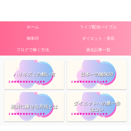
ホーム
ライブ配信バイブル
御朱印
ダイエット・美容
ブログで稼ぐ方法
過去記事一覧
ハリネズミの飼い方
日本一の御朱印
ダイエットへの第一歩
絶対に痩せる方法とは
はコレ