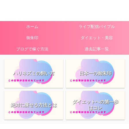
ホーム
ライブ配信バイブル
御朱印
ダイエット・美容
ブログで稼ぐ方法
過去記事一覧
ハリネズミの飼い方
日本一の御朱印
ダイエットへの第一歩
絶対に痩せる方法とは
はコレ