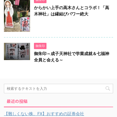
からかい上手の高木さんとコラボ！「高
木神社」は縁結びパワー絶大
御朱印
御朱印～成子天神社で学業成就＆七福神
全員と会える～
最近の投稿
【難しくない株、FX】おすすめの証券会社