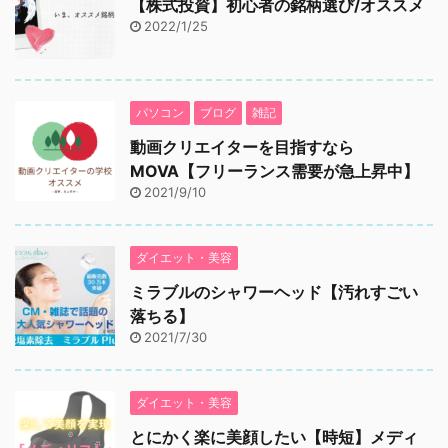
【株式投資】初心者の銘柄選び/オススメ
2022/1/25
パソコン
ブログ
雑記
動画クリエイターを目指すなら
MOVA【フリーランス需要が急上昇中】
2021/9/10
ダイエット・美容
ミラブルのシャワーヘッド【汚れすごい
落ちる】
2021/7/30
ダイエット・美容
とにかく楽に美顔したい【時短】メディ