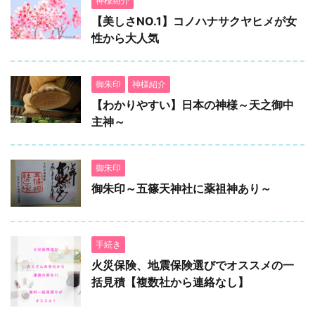
神様紹介
【美しさNO.1】コノハナサクヤヒメが女
性から大人気
御朱印
神様紹介
【わかりやすい】日本の神様～天之御中
主神～
御朱印
御朱印～五篠天神社に薬祖神あり～
手続き
火災保険、地震保険選びでオススメの一
括見積【複数社から連絡なし】