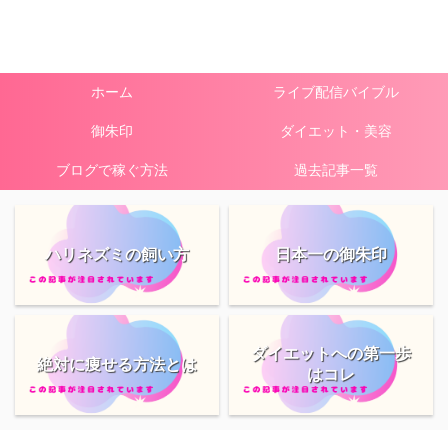
ホーム
ライブ配信バイブル
御朱印
ダイエット・美容
ブログで稼ぐ方法
過去記事一覧
ハリネズミの飼い方
日本一の御朱印
ダイエットへの第一歩
絶対に痩せる方法とは
はコレ