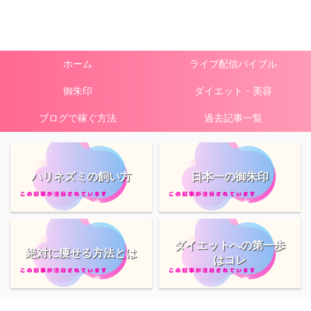
ホーム
ライブ配信バイブル
御朱印
ダイエット・美容
ブログで稼ぐ方法
過去記事一覧
ハリネズミの飼い方
日本一の御朱印
ダイエットへの第一歩
絶対に痩せる方法とは
はコレ