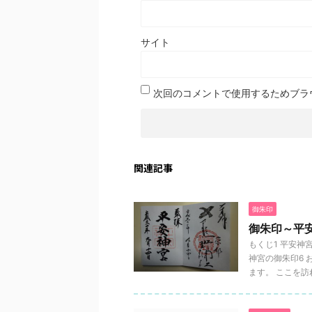
サイト
次回のコメントで使用するためブラ
関連記事
御朱印
御朱印～平
もくじ1 平安神
神宮の御朱印6 
ます。 ここを訪れ