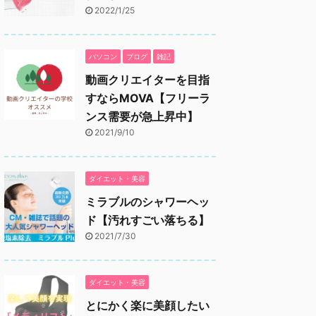
2022/1/25
パソコン
ブログ
雑記
動画クリエイターを目指
すならMOVA【フリーラ
ンス需要が急上昇中】
2021/9/10
ダイエット・美容
ミラブルのシャワーヘッ
ド【汚れすごい落ちる】
2021/7/30
ダイエット・美容
とにかく楽に美顔したい