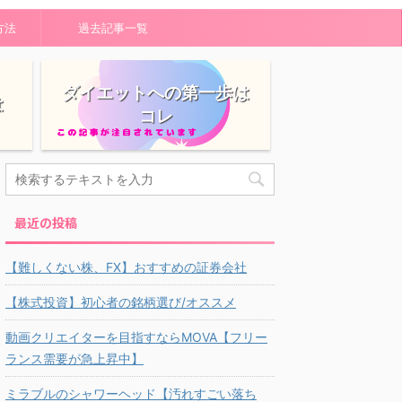
方法
過去記事一覧
ダイエットへの第一歩は
は
コレ
最近の投稿
【難しくない株、FX】おすすめの証券会社
【株式投資】初心者の銘柄選び/オススメ
動画クリエイターを目指すならMOVA【フリー
ランス需要が急上昇中】
ミラブルのシャワーヘッド【汚れすごい落ち