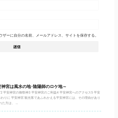
ウザーに自分の名前、メールアドレス、サイトを保存する。
安神宮は風水の地･陰陽師のロケ地～
宮2 平安神宮の御祭神3 平安神宮のご利益4 平安神宮へのアクセス5 平安
おわりに 平安神宮 観光客であふれかえる平安神宮には、その理由があり
た方は、 ...