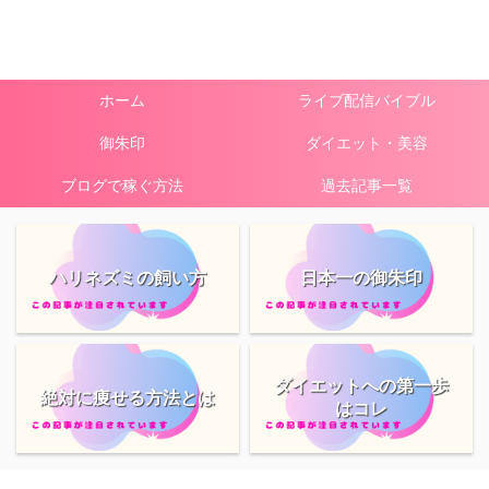
ホーム
ライブ配信バイブル
御朱印
ダイエット・美容
ブログで稼ぐ方法
過去記事一覧
ハリネズミの飼い方
日本一の御朱印
ダイエットへの第一歩
絶対に痩せる方法とは
はコレ